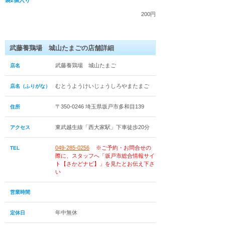
200円
武藤養鶏場 城山たまごの店舗詳細
武藤養鶏場 城山たまご
店名
むとうようけいじょうしろやまたまご
店名（ふりがな）
〒350-0246 埼玉県坂戸市多和目139
住所
東武越生線「西大家駅」下車徒歩20分
アクセス
049-285-0256
※ご予約・お問合せの
TEL
際に、スタッフへ「坂戸市総合情報サイ
ト【さかどナビ】」を見たとお伝え下さ
い
営業時間
年中無休
定休日