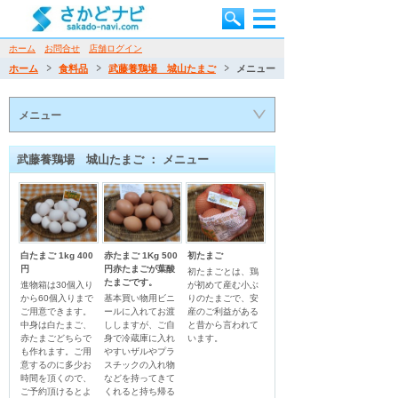
ホーム
お問合せ
店舗ログイン
ホーム
食料品
武藤養鶏場 城山たまご
メニュー
メニュー
武藤養鶏場 城山たまご ： メニュー
白たまご 1kg 400
赤たまご 1Kg 500
初たまご
円
円赤たまごが葉酸
初たまごとは、鶏
たまごです。
進物箱は30個入り
が初めて産む小ぶ
から60個入りまで
基本買い物用ビニ
りのたまごで、安
ご用意できます。
ールに入れてお渡
産のご利益がある
中身は白たまご、
ししますが、ご自
と昔から言われて
赤たまごどちらで
身で冷蔵庫に入れ
います。                                    
も作れます。ご用
やすいザルやプラ
意するのに多少お
スチックの入れ物
時間を頂くので、
などを持ってきて
ご予約頂けるとよ
くれると持ち帰る