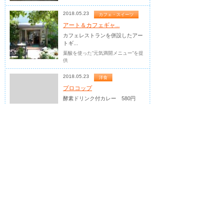
2018.05.23
カフェ・スイーツ
アート＆カフェギャ...
カフェレストランを併設したアー
トギ...
葉酸を使った”元気満開メニュー”を提
供
2018.05.23
洋食
プロコップ
酵素ドリンク付カレー 580円
武藤養鶏場 城...
豊かな清流、高麗川が...
食堂 cafe COUCOU