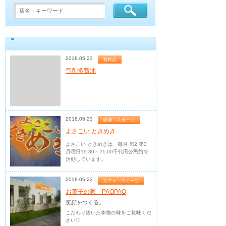
2018.05.23
食料品
弓削多醤油
2018.05.23
健康・スポーツ
よさこい ときめき
よさこい ときめきは、毎月 第2 第3
月曜日19:30～21:00千代田公民館で
活動しています。
2018.05.23
カフェ・スイーツ
お菓子の家 PAOPAO
笑顔をつくる。
こだわり抜いた本物の味をご賞味くだ
さい♡