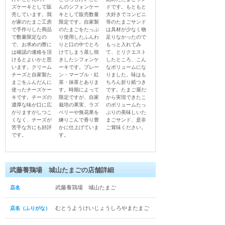
ズケーキとして販
んのシフォンケー
ドです。もともと
売しています。我
キとして販売数量
大好きでコンビニ
が家のたまご工房
限定です。自家製
等のたまごサンド
で手作りした商品
のたまごをたっぷ
は具材が少なく物
で数量限定なの
り使用したふんわ
足りなかったので
で、お求めの際に
りと口の中でとろ
もっと入れてみ
は確認の連絡を頂
けてしまう蒸し焼
て、とリクエスト
けるとよいかと思
きしたシフォンケ
したところ、こん
います。クリーム
ーキです。プレー
なボリュームにな
チーズと自家製た
ン・マーブル・紅
りました。味はも
まごをふんだんに
茶・抹茶とありま
ちろん折り紙つき
使ったチーズケー
す。時期によって
です。たまご屋だ
キです。チーズの
限定ですが、自家
から実現できたこ
濃厚な味が口に広
栽培の果実、ラズ
のボリュームたっ
がりますがしつこ
ベリーや無花果を
ぷりの美味しいた
くなく、チーズが
練りこんで香り豊
まごサンド、是非
苦手な方にも好評
かに仕上げていま
ご賞味ください。
です。
す。
武藤養鶏場 城山たまごの店舗詳細
武藤養鶏場 城山たまご
店名
むとうようけいじょうしろやまたまご
店名（ふりがな）