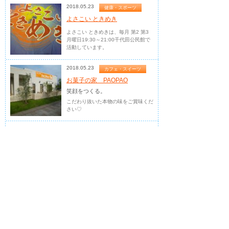
2018.05.23
健康・スポーツ
よさこい ときめき
よさこい ときめきは、毎月 第2 第3
月曜日19:30～21:00千代田公民館で
活動しています。
2018.05.23
カフェ・スイーツ
お菓子の家 PAOPAO
笑顔をつくる。
こだわり抜いた本物の味をご賞味くだ
さい♡
2018.05.23
カフェ・スイーツ
アート＆カフェギャ...
カフェレストランを併設したアー
トギ...
葉酸を使った”元気満開メニュー”を提
供
2018.05.23
洋食
プロコップ
酵素ドリンク付カレー 580円