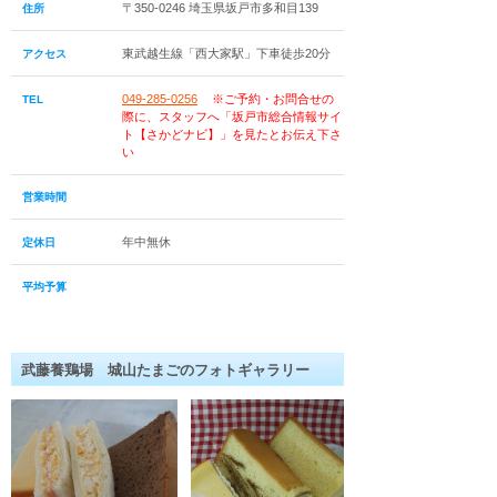
〒350-0246 埼玉県坂戸市多和目139
住所
東武越生線「西大家駅」下車徒歩20分
アクセス
049-285-0256
※ご予約・お問合せの
TEL
際に、スタッフへ「坂戸市総合情報サイ
ト【さかどナビ】」を見たとお伝え下さ
い
営業時間
年中無休
定休日
平均予算
武藤養鶏場 城山たまごのフォトギャラリー