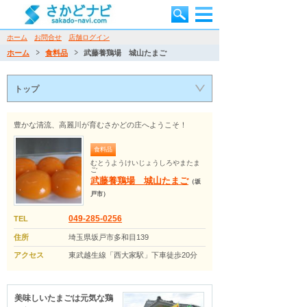
ホーム
お問合せ
店舗ログイン
ホーム
食料品
武藤養鶏場 城山たまご
トップ
豊かな清流、高麗川が育むさかどの庄へようこそ！
食料品
むとうようけいじょうしろやまたま
ご
武藤養鶏場 城山たまご
（坂
戸市）
049-285-0256
TEL
住所
埼玉県坂戸市多和目139
アクセス
東武越生線「西大家駅」下車徒歩20分
美味しいたまごは元気な鶏