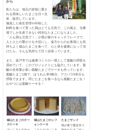
から
私たちは、地元の皆様に愛さ
れる美味しいたまごを日々生
産、販売しています。

徹底した衛生管理や吟味した
飼料を食べて育った鶏はとても元気で、この風土、当農
場でしか生産できない特別なたまごになりました。

「人も鶏も元気で！」が我が家のキャッチフレーズで、
人と人との繋がりを大切にし、遠方からのお客様にも気
持ちよく城山たまごを食べて、心と体を健康になって頂
けたら、そんな気持ちで日々頑張っています。 

また、坂戸市では健康づくりの一環として葉酸の摂取を
奨めていて、このプロジェクトにも協力しています。葉
酸の含有量が多い葉酸たまごでケーキも作っています。
葉酸たまご1個で、ほうれん草4株分、アスパラ6本分も
摂取できます。同じたまごを食べるなら葉酸たまごを！
おやつには葉酸ケーキを！
城山たまごのチー
城山たまごのシフ
たまごサンド
ズケーキ
ォンケーキ
我が家で最近作り
けいこさんのチー
こちらもけいこさ
始めたたまごサン