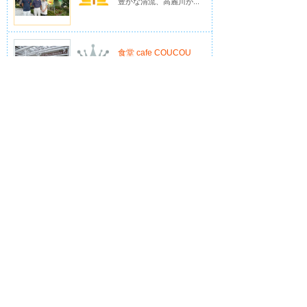
豊かな清流、高麗川が...
食堂 cafe COUCOU
natural cafe & deli
弓削多醤油
よさこい ときめき
お菓子の家 PA...
笑顔をつくる。