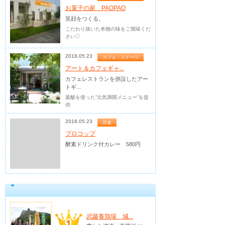
お菓子の家 PAOPAO
笑顔をつくる。
こだわり抜いた本物の味をご賞味くだ
さい♡
2018.05.23
カフェ・スイーツ
アート＆カフェギャ...
カフェレストランを併設したアー
トギ...
葉酸を使った”元気満開メニュー”を提
供
2018.05.23
洋食
プロコップ
酵素ドリンク付カレー 580円
武藤養鶏場 城...