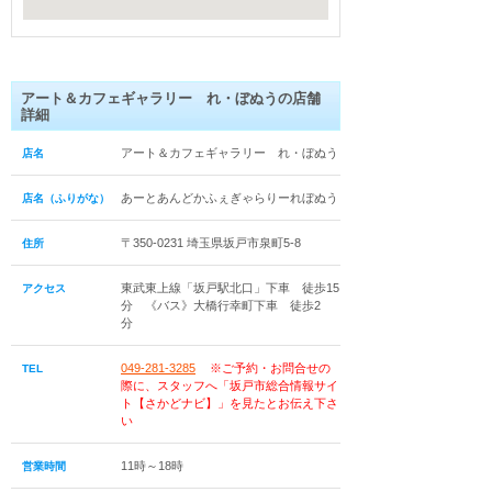
アート＆カフェギャラリー れ・ぼぬうの店舗
詳細
アート＆カフェギャラリー れ・ぼぬう
店名
あーとあんどかふぇぎゃらりーれぼぬう
店名（ふりがな）
〒350-0231 埼玉県坂戸市泉町5-8
住所
東武東上線「坂戸駅北口」下車 徒歩15
アクセス
分 《バス》大橋行幸町下車 徒歩2
分
049-281-3285
※ご予約・お問合せの
TEL
際に、スタッフへ「坂戸市総合情報サイ
ト【さかどナビ】」を見たとお伝え下さ
い
11時～18時
営業時間