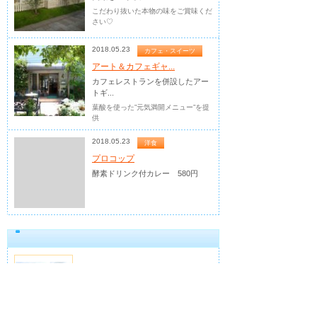
こだわり抜いた本物の味をご賞味くだ
さい♡
2018.05.23
カフェ・スイーツ
アート＆カフェギャ...
カフェレストランを併設したアー
トギ...
葉酸を使った”元気満開メニュー”を提
供
2018.05.23
洋食
プロコップ
酵素ドリンク付カレー 580円
武藤養鶏場 城...
豊かな清流、高麗川が...