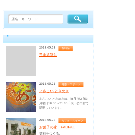
2018.05.23
食料品
弓削多醤油
2018.05.23
健康・スポーツ
よさこい ときめき
よさこい ときめきは、毎月 第2 第3
月曜日19:30～21:00千代田公民館で
活動しています。
2018.05.23
カフェ・スイーツ
お菓子の家 PAOPAO
笑顔をつくる。