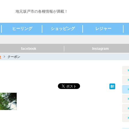
地元坂戸市の各種情報が満載！
ヒーリング
ショッピング
レジャー
鍼灸
その他
コンタクト・メガネ
アクセサリー
食料品
家電
その他
観光スポット
facebook
Instagram
O
クーポン