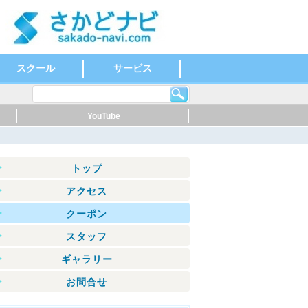
スクール
サービス
英会話
ダンス
もの作り・絵・書
スポーツ
ヨガ
その他
温泉
健康・スポーツ
福祉・介護・医療
歯科
ホテル
公共機関
その他
YouTube
トップ
アクセス
クーポン
スタッフ
ギャラリー
お問合せ