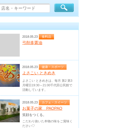
2018.05.23
食料品
弓削多醤油
2018.05.23
健康・スポーツ
よさこい ときめき
よさこい ときめきは、毎月 第2 第3
月曜日19:30～21:00千代田公民館で
活動しています。
2018.05.23
カフェ・スイーツ
お菓子の家 PAOPAO
笑顔をつくる。
こだわり抜いた本物の味をご賞味く
ださい♡