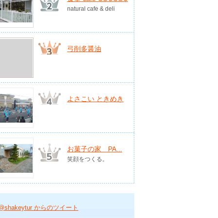
natural cafe & deli
弓削多醤油
よさこい ときめき
お菓子の家 PA...
笑顔をつくる。
@shakeytur からのツイート