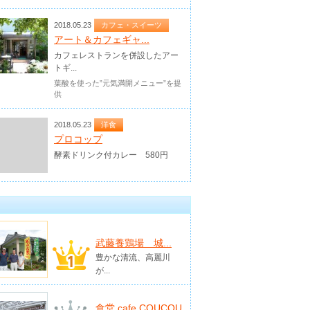
2018.05.23
カフェ・スイーツ
アート＆カフェギャ...
カフェレストランを併設したアー
トギ...
葉酸を使った”元気満開メニュー”を提
供
2018.05.23
洋食
プロコップ
酵素ドリンク付カレー 580円
武藤養鶏場 城...
豊かな清流、高麗川
が...
食堂 cafe COUCOU