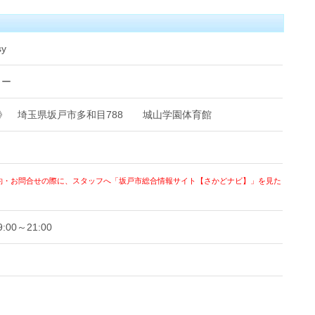
sy
しー
動場所》 埼玉県坂戸市多和目788 城山学園体育館
約・お問合せの際に、スタッフへ「坂戸市総合情報サイト【さかどナビ】」を見た
0～21:00