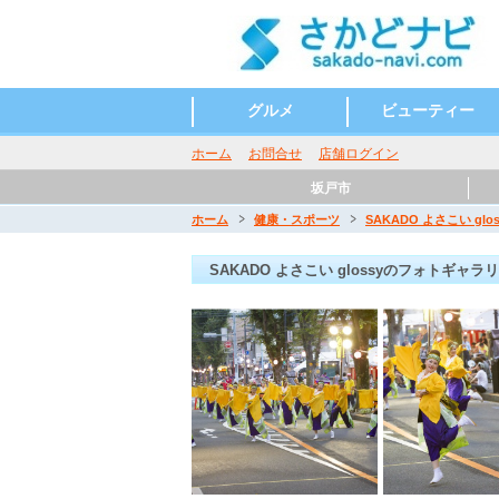
グルメ
ビューティー
和食
洋食
お酒
カフェ・スイーツ
ラーメン
イタリアン
うどん そば
ビューティーサロン
ネイルサロン
ホーム
お問合せ
店舗ログイン
坂戸市
ホーム
健康・スポーツ
SAKADO よさこい glos
SAKADO よさこい glossyのフォトギャラ