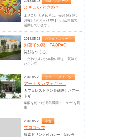
2018.05.23
健康・スポーツ
よさこい ときめき
よさこい ときめきは、毎月 第2 第3
月曜日19:30～21:00千代田公民館で
活動しています。
2018.05.23
カフェ・スイーツ
お菓子の家 PAOPAO
笑顔をつくる。
こだわり抜いた本物の味をご賞味く
ださい♡
2018.05.23
カフェ・スイーツ
アート＆カフェギャ...
カフェレストランを併設したアー
トギ...
葉酸を使った”元気満開メニュー”を提
供
2018.05.23
洋食
プロコップ
酵素ドリンク付カレー 580円