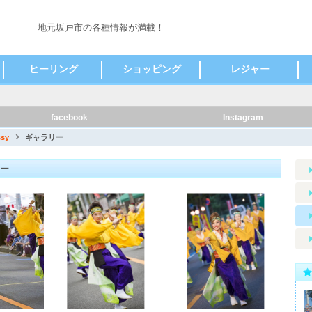
地元坂戸市の各種情報が満載！
ヒーリング
ショッピング
レジャー
鍼灸
その他
コンタクト・メガネ
アクセサリー
食料品
家電
その他
観光スポット
facebook
Instagram
sy
ギャラリー
リー