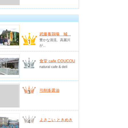
武藤養鶏場 城...
豊かな清流、高麗川
が...
食堂 cafe COUCOU
natural cafe & deli
弓削多醤油
よさこい ときめき