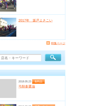
2017年 坂戸よさこい
特集ページ
2018.05.23
食料品
弓削多醤油