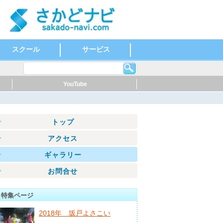
スクール
サービス
英会話
ダンス
もの作り・絵・書
スポーツ
ヨガ
その他
温泉
健康・スポーツ
福祉・介護・医療
歯科
ホテル
公共機関
その他
YouTube
トップ
アクセス
ギャラリー
お問合せ
特集ページ
2018年 坂戸よさこい