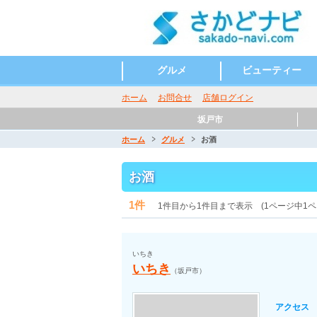
グルメ
ビューティー
和食
洋食
お酒
カフェ・スイーツ
ラーメン
イタリアン
うどん そば
ビューティーサロン
ネイルサロン
ホーム
お問合せ
店舗ログイン
坂戸市
ホーム
グルメ
お酒
お酒
1件
1件目から1件目まで表示 (1ページ中1ペ
いちき
いちき
（坂戸市）
アクセス