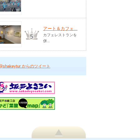
アート＆カフェ...
カフェレストランを
併...
@shakeytur からのツイート