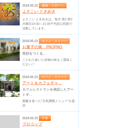
2018.05.23
健康・スポーツ
よさこい ときめき
よさこい ときめきは、毎月 第2 第3
月曜日19:30～21:00千代田公民館で
活動しています。
2018.05.23
カフェ・スイーツ
お菓子の家 PAOPAO
笑顔をつくる。
こだわり抜いた本物の味をご賞味く
ださい♡
2018.05.23
カフェ・スイーツ
アート＆カフェギャ...
カフェレストランを併設したアー
トギ...
葉酸を使った”元気満開メニュー”を提
供
2018.05.23
洋食
プロコップ