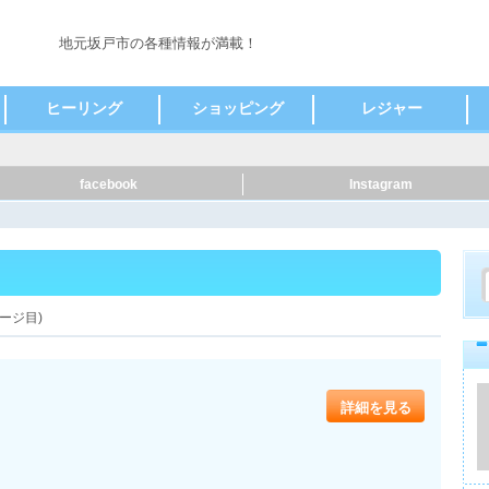
地元坂戸市の各種情報が満載！
ヒーリング
ショッピング
レジャー
鍼灸
その他
コンタクト・メガネ
アクセサリー
食料品
家電
その他
観光スポット
facebook
Instagram
ージ目)
詳細を見る