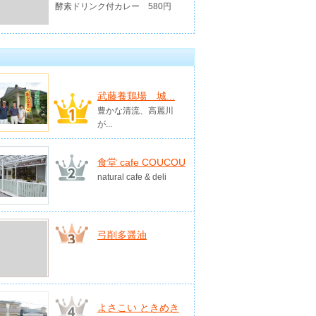
酵素ドリンク付カレー 580円
武藤養鶏場 城...
豊かな清流、高麗川
が...
食堂 cafe COUCOU
natural cafe & deli
弓削多醤油
よさこい ときめき