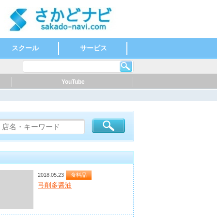
スクール
サービス
英会話
ダンス
もの作り・絵・書
スポーツ
ヨガ
その他
温泉
健康・スポーツ
福祉・介護・医療
歯科
ホテル
公共機関
その他
YouTube
2018.05.23
食料品
弓削多醤油